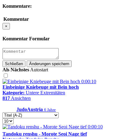
Kommentare:
Kommentar
×
Kommentar Formular
Schließen
Änderungen speichern
Als Nächstes
Autostart
0:00:10
Einbeinige Kniebeuge mit Bein hoch
Kategorie:
Untere Extremitäten
817
Ansichten
JudoAustria
6 Jahre
0:00:10
Tandoku renshu - Morote Seoi Nage tief