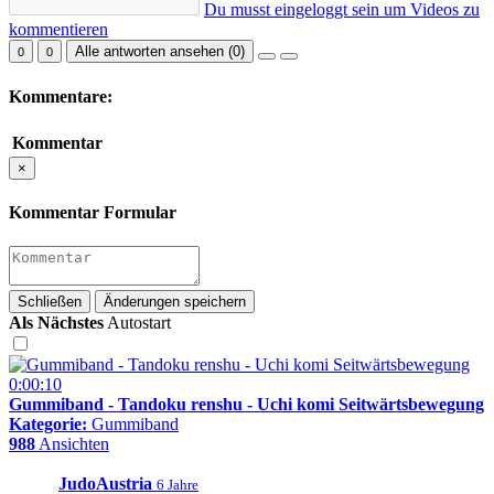
Du musst eingeloggt sein um Videos zu
kommentieren
Alle antworten ansehen (
0
)
0
0
Kommentare:
Kommentar
×
Kommentar Formular
Schließen
Änderungen speichern
Als Nächstes
Autostart
0:00:10
Gummiband - Tandoku renshu - Uchi komi Seitwärtsbewegung
Kategorie:
Gummiband
988
Ansichten
JudoAustria
6 Jahre