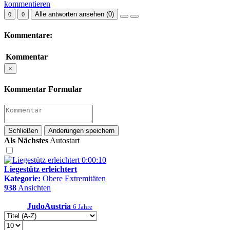
kommentieren
Alle antworten ansehen (
0
)
0
0
Kommentare:
Kommentar
×
Kommentar Formular
Schließen
Änderungen speichern
Als Nächstes
Autostart
0:00:10
Liegestütz erleichtert
Kategorie:
Obere Extremitäten
938
Ansichten
JudoAustria
6 Jahre